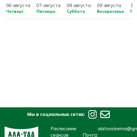
06 августа
07 августа
08 августа
09 августа
10
Четверг
Пятница
Суббота
Воскресенье
По
Мы в социальных сетях:
Расписание
alatoocinema@gm
сеансов
Почта: