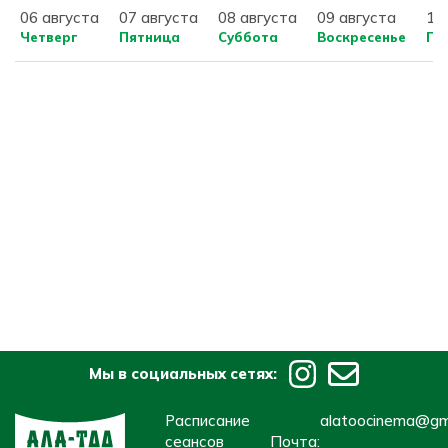
06 августа
07 августа
08 августа
09 августа
10
Четверг
Пятница
Суббота
Воскресенье
По
Мы в социальных сетях:
Расписание
alatoocinema@gm
сеансов
Почта: