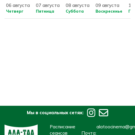
06 августа
07 августа
08 августа
09 августа
10
Четверг
Пятница
Суббота
Воскресенье
По
Мы в социальных сетях:
Расписание
alatoocinema@gm
сеансов
Почта: