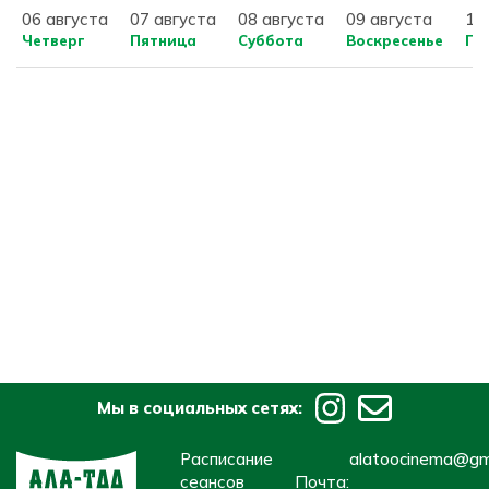
06 августа
07 августа
08 августа
09 августа
10
Четверг
Пятница
Суббота
Воскресенье
По
Мы в социальных сетях:
Расписание
alatoocinema@gm
сеансов
Почта: