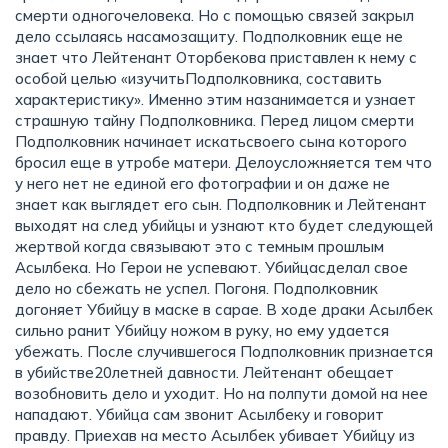
смерти одногочеловека. Но с помощью связей закрыл
дело ссылаясь насамозащиту. Подполковник еще не
знает что Лейтенант Оторбекова приставлен к нему с
особой целью «изучитьПодполковника, составить
характеристику». Именно этим назанимается и узнает
страшную тайну Подполковника. Перед лицом смерти
Подполковник начинает искатьсвоего сына которого
бросил еще в утробе матери. Делоусложняется тем что
у него нет не единой его фотографии и он даже не
знает как выглядет его сын. Подполковник и Лейтенант
выходят на след убийцы и узнают кто будет следующей
жертвой когда связывают это с темным прошлым
Асылбека. Но Герои не успевают. Убийцасделал свое
дело но сбежать не успел. Погоня. Подполковник
догоняет Убийцу в маске в сарае. В ходе драки Асылбек
сильно ранит Убийцу ножом в руку, но ему удается
убежать. После случившегося Подполковник признается
в убийстве20летней давности. Лейтенант обещает
возобновить дело и уходит. Но на полпути домой на нее
нападают. Убийца сам звонит Асылбеку и говорит
правду. Приехав на место Асылбек убивает Убийцу из