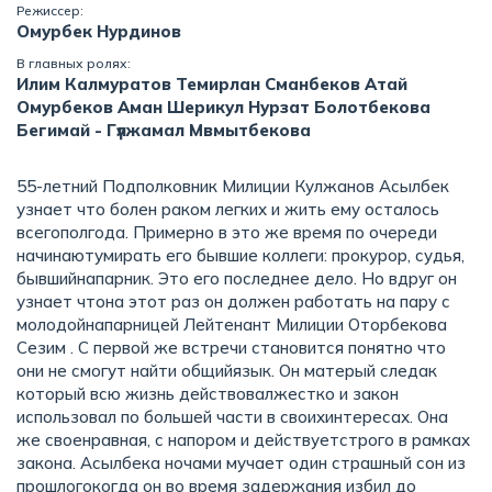
Режиссер:
Омурбек Нурдинов
В главных ролях:
Илим Калмуратов Темирлан Сманбеков Атай
Омурбеков Аман Шерикул Нурзат Болотбекова
Бегимай - Гүлжамал Мвмытбекова
55-летний Подполковник Милиции Кулжанов Асылбек
узнает что болен раком легких и жить ему осталось
всегополгода. Примерно в это же время по очереди
начинаютумирать его бывшие коллеги: прокурор, судья,
бывшийнапарник. Это его последнее дело. Но вдруг он
узнает чтона этот раз он должен работать на пару с
молодойнапарницей Лейтенант Милиции Оторбекова
Сезим . С первой же встречи становится понятно что
они не смогут найти общийязык. Он матерый следак
который всю жизнь действовалжестко и закон
использовал по большей части в своихинтересах. Она
же своенравная, с напором и действуетстрого в рамках
закона. Асылбека ночами мучает один страшный сон из
прошлогокогда он во время задержания избил до