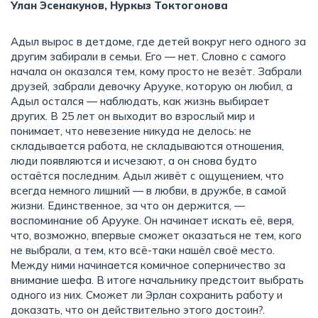
Улан Эсенакунов, Нуркыз Токтогонова
Адыл вырос в детдоме, где детей вокруг него одного за
другим забирали в семьи. Его — нет. Словно с самого
начала он оказался тем, кому просто не везёт. Забрали
друзей, забрали девочку Арууке, которую он любил, а
Адыл остался — наблюдать, как жизнь выбирает
других. В 25 лет он выходит во взрослый мир и
понимает, что невезение никуда не делось: не
складывается работа, не складываются отношения,
люди появляются и исчезают, а он снова будто
остаётся последним. Адыл живёт с ощущением, что
всегда немного лишний — в любви, в дружбе, в самой
жизни. Единственное, за что он держится, —
воспоминание об Арууке. Он начинает искать её, веря,
что, возможно, впервые сможет оказаться не тем, кого
не выбрали, а тем, кто всё-таки нашёл своё место.
Между ними начинается комичное соперничество за
внимание шефа. В итоге начальнику предстоит выбрать
одного из них. Сможет ли Эрлан сохранить работу и
доказать, что он действительно этого достоин?.